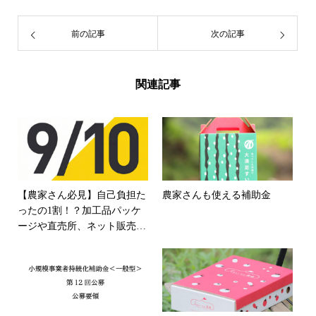
前の記事
次の記事
関連記事
【農家さん必見】自己負担た
農家さんも使える補助金
ったの1割！？加工品パッケ
ージや直売所、ネット販売の
準備をするなら今しかない！
「くまもと型応援補助金」活
用ガイド