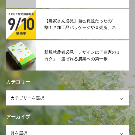
イン戦略
【農家さん必見】自己負担たったの1
割！？加工品パッケージや直売所、ネッ
ト販売の準備をするなら今しかない！
「くまもと型応援補助金」活用ガイド
新規就農者必見！デザインは「農家のミ
カタ」：選ばれる農業への第一歩
カテゴリー
OPEN
アーカイブ
OPEN