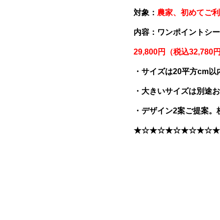
対象：
農家、初めてご利
内容：ワンポイントシール
29,800
円（税込
32,780
・サイズは
20
平方
cm
以
・大きいサイズは別途お
・デザイン
2
案ご提案。
★☆★☆★☆★☆★☆★