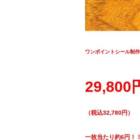
ワンポイントシール制作
29,800
（税込
32,780
円）
一枚当たり約
6
円！