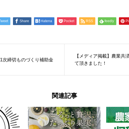
Tweet
Share
Hatena
Pocket
RSS
feedly
Pi
【メディア掲載】農業共
11次締切ものづくり補助金
て頂きました！
関連記事